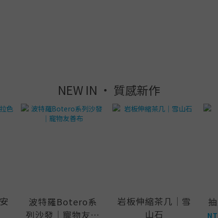
NEW IN · 質感新作
安
岩板伸縮茶几｜雪
波特羅Botero系
抽
山石
列沙發｜寵物友善