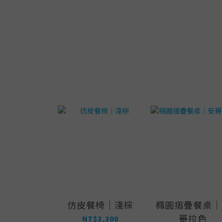
仿皮餐椅｜淺棕
橢圓摺疊餐桌｜
哥拉色
NT$3,300