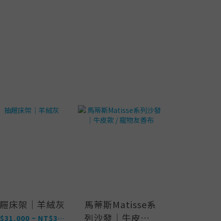
簡約雙門
屜床架｜羊絨灰
馬蒂斯Matisse系
列沙發｜牛皮款 /
NT$13,
NT$31,000 ~ NT$39,000