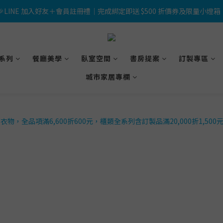
 🎉LINE 加入好友＋會員註冊禮｜完成綁定即送 $500 折價券及限量小燈箱
 🎉LINE 加入好友＋會員註冊禮｜完成綁定即送 $500 折價券及限量小燈箱
💳使用信用卡消費滿 $10,000 可享3期0利率，滿 $30,000 可享6期0利率
獸醫Emily專欄｜甲醛——居家空氣污染的隱形元兇，貓狗比你更需要一個
系列
餐廳美學
臥室空間
書房提案
訂製專區
城市家居專欄
 🎉LINE 加入好友＋會員註冊禮｜完成綁定即送 $500 折價券及限量小燈箱