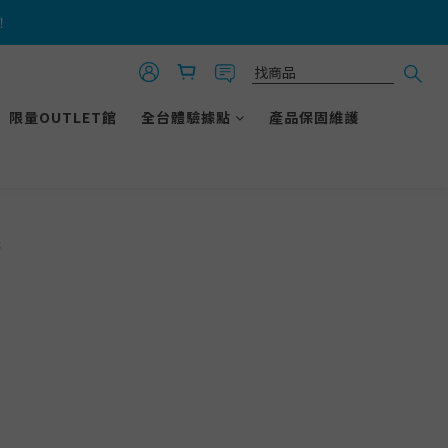
！
！
無毒的家
限量OUTLET館
全台體驗據點
產品保固維護
！