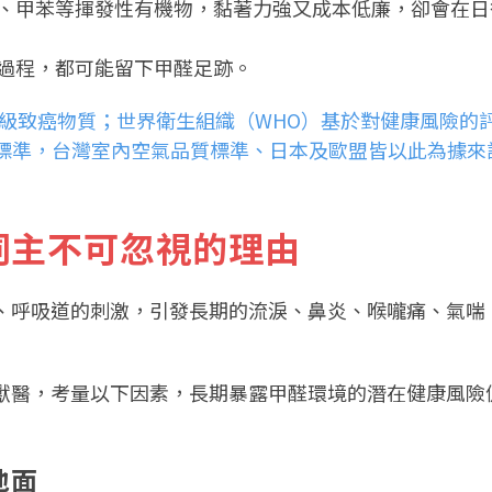
、甲苯等揮發性有機物，黏著力強又成本低廉，卻會在日
過程，都可能留下甲醛足跡。
一級致癌物質；世界衛生組織（WHO）基於對健康風險的
m 的標準，台灣室內空氣品質標準、日本及歐盟皆以此為據
飼主不可忽視的理由
、呼吸道的刺激，引發長期的流淚、鼻炎、喉嚨痛、氣喘
獸醫，考量以下因素，長期暴露甲醛環境的潛在健康風險
地面