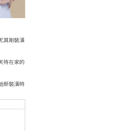
尤其剛裝潢
天待在家的
開始新裝潢時