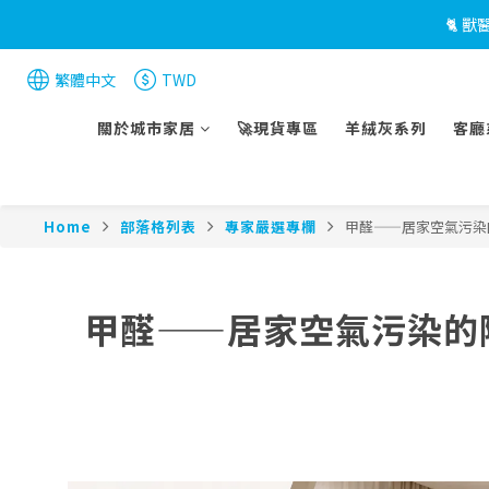
🐈 
繁體中文
TWD
關於城市家居
🚀現貨專區
羊絨灰系列
客廳
Home
部落格列表
專家嚴選專欄
甲醛——居家空氣污染
甲醛——居家空氣污染的