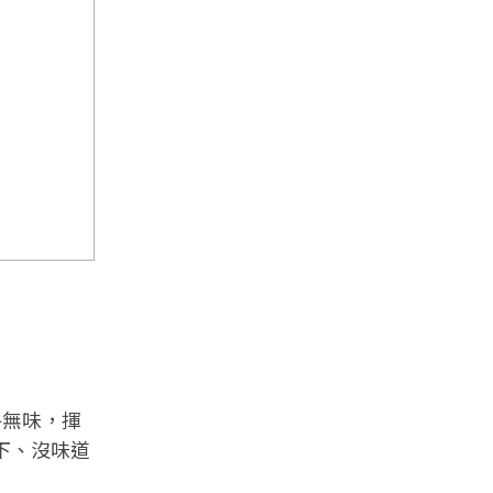
乎無味，揮
一下、沒味道