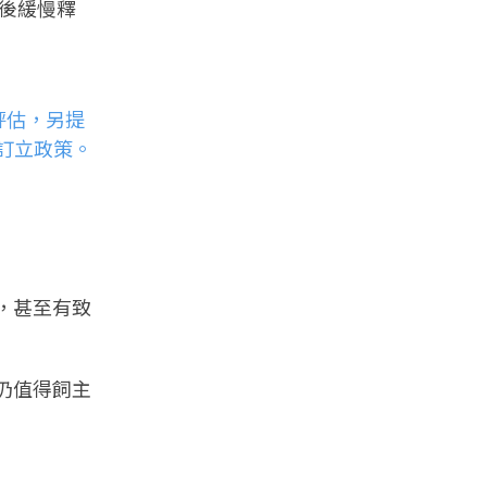
後緩慢釋
評估，另提
來訂立政策。
，甚至有致
仍值得飼主