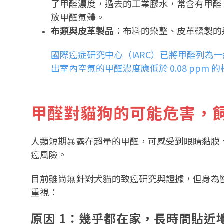
了甲醛濃度，過去的工業膠水，常含有甲醛
放甲醛氣體。
布類與皮革製品
：布料的染整、皮革鞣製的
國際癌症研究中心（IARC）已將甲醛列為
出室內空氣的甲醛濃度應低於 0.08 pp
甲醛對貓狗的可能危害，
人類短期暴露在超量的甲醛，可感受到眼睛黏膜
癌風險。
目前雖尚無針對犬貓的致癌研究與證據，但身為
重視：
原因 1：幾乎都在家，長時間貼近