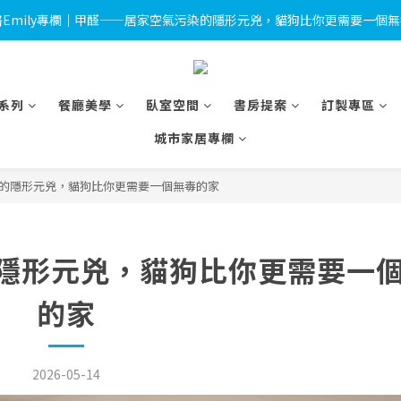
獸醫Emily專欄｜甲醛——居家空氣污染的隱形元兇，貓狗比你更需要一個
 🎉LINE 加入好友＋會員註冊禮｜完成綁定即送 $500 折價券及限量小燈箱
 🎉LINE 加入好友＋會員註冊禮｜完成綁定即送 $500 折價券及限量小燈箱
系列
餐廳美學
臥室空間
書房提案
訂製專區
城市家居專欄
的隱形元兇，貓狗比你更需要一個無毒的家
隱形元兇，貓狗比你更需要一
的家
2026-05-14