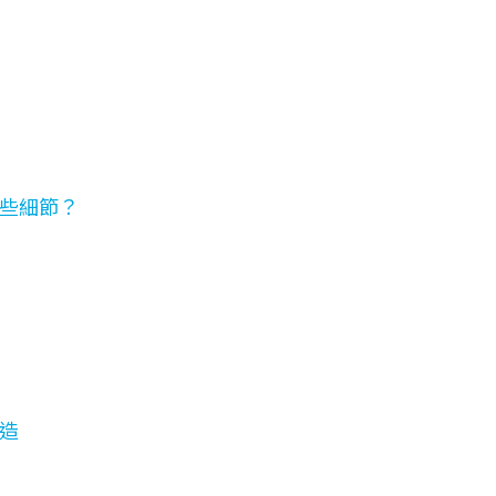
？
些細節？
造