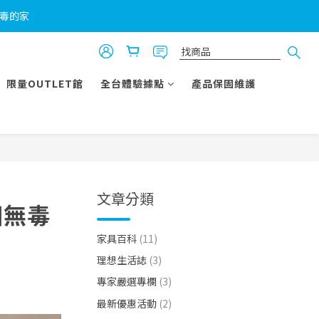
無毒的家
！
！
限量OUTLET館
全台體驗據點
產品保固維護
文章分類
個無毒
家具百科
(11)
理想生活誌
(3)
專家嚴選專欄
(3)
最新優惠活動
(2)