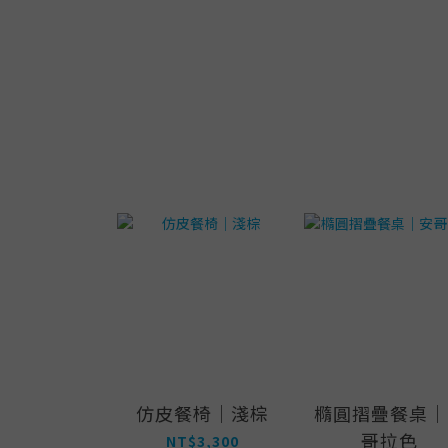
仿皮餐椅｜淺棕
橢圓摺疊餐桌｜
哥拉色
NT$3,300