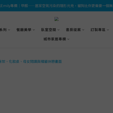
獸醫Emily專欄｜甲醛——居家空氣污染的隱形元兇，貓狗比你更需要一個
 🎉LINE 加入好友＋會員註冊禮｜完成綁定即送 $500 折價券及限量小燈箱
 🎉LINE 加入好友＋會員註冊禮｜完成綁定即送 $500 折價券及限量小燈箱
系列
餐廳美學
臥室空間
書房提案
訂製專區
城市家居專欄