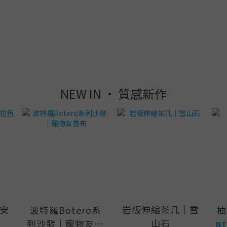
NEW IN · 質感新作
安
岩板伸縮茶几｜雪
波特羅Botero系
抽
山石
列沙發｜寵物友善