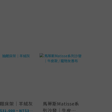
簡約雙門
屜床架｜羊絨灰
馬蒂斯Matisse系
列沙發｜牛皮款 /
NT$13,
NT$31,000 ~ NT$39,000