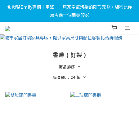
🐈 獸醫Emily專欄｜甲醛——居家空氣污染的隱形元兇，貓狗比你
 🎉LINE 加入好友＋會員註冊禮｜完成綁定即送 $500 折價券及限
更需要一個無毒的家
量小燈箱！
 🎉LINE 加入好友＋會員註冊禮｜完成綁定即送 $500 折價券及限
量小燈箱！
書房 ( 訂製 )
商品排序
每頁顯示 24 個