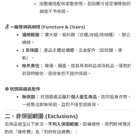
床墊需搭配保潔墊使用，若因髒污或受潮導致的
損壞不予保固。
🪑 一般傢俱與網椅 (Furniture & Chairs)
適用範圍：
實木類、板料類（衣櫃/床組/收納櫃）、辦公
網椅。
1 年保固：
產品主體結構體、五金配件（如鉸鏈、滑
軌）。
除外責任：
玻璃、鏡面、燈具等易碎品或消耗品，僅限於
到貨時驗收，簽收後恕不提供保固。
🚫 枕頭與寢具配件
無保固：
枕頭類產品屬於
個人衛生用品
，如同貼身衣物。
一經售出即無保固，且恕不接受退換貨。
二、非保固範圍 (Exclusions)
若商品發生以下狀況，
不列入保固範圍
。如需維修，我們將視情況
酌收「維修費」及「到府收送運費」：