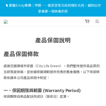
🐈 獸醫Emily專欄｜甲醛——居家空氣污染的隱形元兇，貓狗比你
 🎉LINE 加入好友＋會員註冊禮｜完成綁定即送 $500 折價券及限
更需要一個無毒的家
量小燈箱！
 🎉LINE 加入好友＋會員註冊禮｜完成綁定即送 $500 折價券及限
量小燈箱！
產品保固說明
產品保固條款
感謝您選擇城市家居（City Life Green）。我們堅持提供高品質的
北歐質感傢俱，並依據原廠規範提供完善的售後服務。以下保固條
款依據本公司產品保固卡制定：
一、保固期限與範圍 (Warranty Period)
保固期限自商品配送完成日（簽收日）起算。