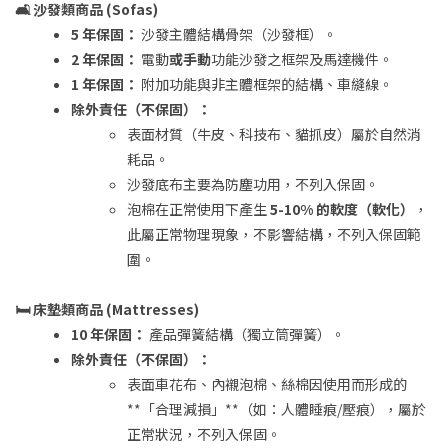
🛋️ 沙發類商品 (Sofas)
5 年保固：
沙發主體結構骨架（沙發框）。
2 年保固：
電動
或手動
功能沙發之框架及馬達機件。
1 年保固：
附加功能與非主體框架的結構、車縫線。
除外責任（不保固）：
表面材質（牛皮、科技布、貓抓皮）屬於自然消
耗品。
沙發底布主要為防塵功用，不列入保固。
泡棉在正常使用下產生
5-10% 的軟度（軟化）
，
此屬正常物理現象，不影響結構，不列入保固範
圍。
🛏️ 床墊類商品 (Mattresses)
10 年保固：
產品彈簧結構（獨立筒彈簧）。
除外責任（不保固）：
表面車花布、內襯泡棉、絲棉因使用而形成的
**「合理減損」**（如：人體睡痕/壓痕），屬於
正常狀況，不列入保固。