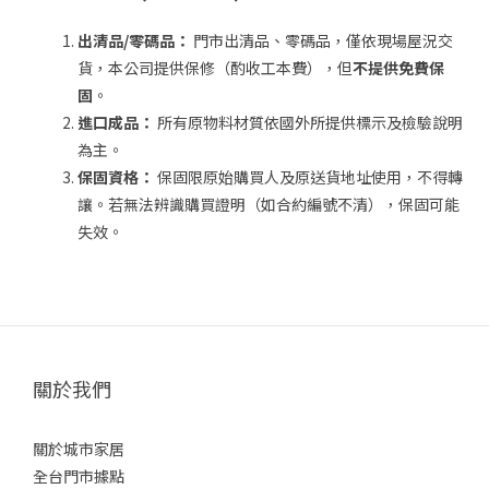
出清品/零碼品：
門市出清品、零碼品，僅依現場屋況交
貨，本公司提供保修（酌收工本費），但
不提供免費保
固
。
進口成品：
所有原物料材質依國外所提供標示及檢驗說明
為主。
保固資格：
保固限原始購買人及原送貨地址使用，不得轉
讓。若無法辨識購買證明（如合約編號不清），保固可能
失效。
關於我們
關於城市家居
全台門市據點