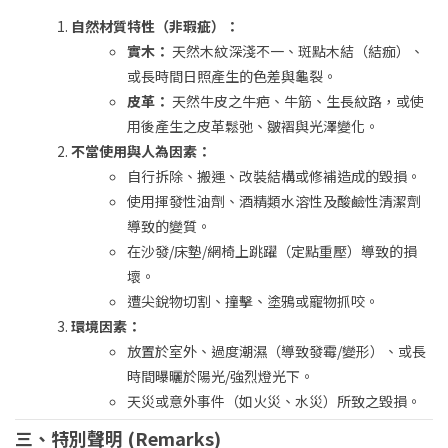
自然材質特性（非瑕疵）：
實木：
天然木紋深淺不一、斑點木結（結痂）、
或長時間日照產生的色差與龜裂。
皮革：
天然牛皮之牛疤、牛筋、生長紋路，或使
用後產生之皮革鬆弛、皺褶與光澤變化。
不當使用與人為因素：
自行拆除、搬運、改裝結構或修補造成的毀損。
使用揮發性油劑、酒精類水溶性及酸鹼性清潔劑
導致的變質。
在沙發/床墊/網椅上跳躍（定點重壓）導致的損
壞。
遭尖銳物切割、撞擊、塗鴉或寵物抓咬。
環境因素：
放置於室外、過度潮濕（導致發霉/變形）、或長
時間曝曬於陽光/強烈燈光下。
天災或意外事件（如火災、水災）所致之毀損。
三、特別聲明 (Remarks)