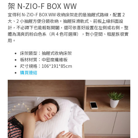
架 N-ZIO-F BOX WW
宜得利 N-ZIO-F BOX WW 收納床架走的是抽屜式路線，配置 2
大、2 小抽屜方便分類收納。抽屜採滑軌式、前板上緣斜面設
計，不必蹲下也能輕鬆開闔，還可依喜好設置在左側或右側，整
體為清爽的粉白色系（共 4 色可選擇），對小空間、租屋族很實
用。
床架類型：抽屜式收納床架
板材材質：中密度纖維板
尺寸規格：106*191*85cm
購買連結