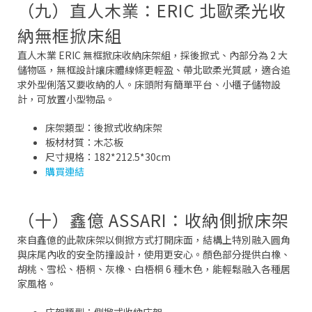
（九）直人木業：ERIC 北歐柔光收
納無框掀床組
直人木業 ERIC 無框掀床收納床架組，採後掀式、內部分為 2 大
儲物區，無框設計讓床體線條更輕盈、帶北歐柔光質感，適合追
求外型俐落又要收納的人。床頭附有簡單平台、小櫃子儲物設
計，可放置小型物品。
床架類型：後掀式收納床架
板材材質：木芯板
尺寸規格：182*212.5*30cm
購買連結
（十）鑫億 ASSARI：收納側掀床架
來自鑫億的此款床架以側掀方式打開床面，結構上特別融入圓角
與床尾內收的安全防撞設計，使用更安心。顏色部分提供白橡、
胡桃、雪松、梧桐、灰橡、白梧桐 6 種木色，能輕鬆融入各種居
家風格。
床架類型：側掀式收納床架