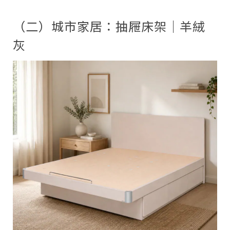
（二）城市家居：抽屜床架｜羊絨
灰