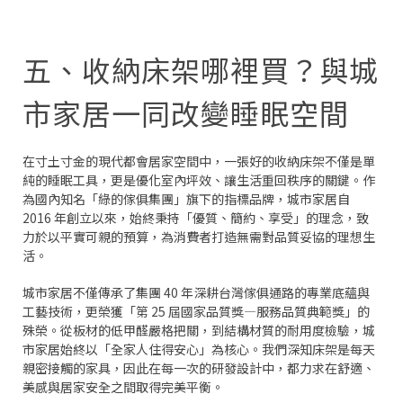
五、收納床架哪裡買？與城
市家居一同改變睡眠空間
在寸土寸金的現代都會居家空間中，一張好的收納床架不僅是單
純的睡眠工具，更是優化室內坪效、讓生活重回秩序的關鍵。作
為國內知名「綠的傢俱集團」旗下的指標品牌，城市家居自
2016 年創立以來，始終秉持「優質、簡約、享受」的理念，致
力於以平實可親的預算，為消費者打造無需對品質妥協的理想生
活。
城市家居不僅傳承了集團 40 年深耕台灣傢俱通路的專業底蘊與
工藝技術，更榮獲「第 25 屆國家品質獎—服務品質典範獎」的
殊榮。從板材的低甲醛嚴格把關，到結構材質的耐用度檢驗，城
市家居始終以「全家人住得安心」為核心。我們深知床架是每天
親密接觸的家具，因此在每一次的研發設計中，都力求在舒適、
美感與居家安全之間取得完美平衡。