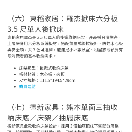
（六）東稻家居：羅杰掀床六分板
3.5 尺單人後掀床
東稻家居羅杰是 3.5 尺單人的後掀收納床架，產品採台灣生產，
上層床身用六分板系統板材，搭配氣壓式後掀設計、防蛀木心板
與安全鎖，共 3 色可選擇，能滿足小坪數臥室、租屋族或預算有
限消費者的基本收納需求。
床架類型：後掀式收納床架
板材材質：木心板、夾板
尺寸規格：111.5*194.5*29cm
購買連結
（七）德新家具：熊本單面三抽收
納床底／床架／抽屜床底
德新家具此款收納床架設計，採用 3 個抽屜把床下空間分層整