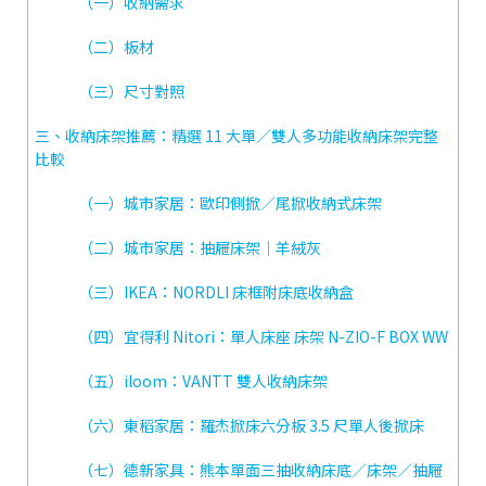
（一）收納需求
（二）板材
（三）尺寸對照
三、收納床架推薦：精選 11 大單／雙人多功能收納床架完整
比較
（一）城市家居：歐印側掀／尾掀收納式床架
（二）城市家居：抽屜床架｜羊絨灰
（三）IKEA：NORDLI 床框附床底收納盒
（四）宜得利 Nitori：單人床座 床架 N-ZIO-F BOX WW
（五）iloom：VANTT 雙人收納床架
（六）東稻家居：羅杰掀床六分板 3.5 尺單人後掀床
（七）德新家具：熊本單面三抽收納床底／床架／抽屜