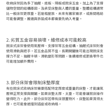
收納床架因為多了抽屜、底板、隔板或掀床五金，加上為了支撐
儲物空間的結構穩固，及承受床墊與人體的重量，整體結構通常
比一般床架更厚重。若是租屋族、未來有搬家需求，或房間格局
可能會調整，搬運與拆裝成本都需要先納入考量。
2. 劣質五金容易損壞，維修成本可能較高
掀床式床架會使用氣壓桿、支撐架等五金結構，抽屜式床架則會
使用滑軌與把手。若五金品質不佳，長期開闔後可能出現掀床支
撐力不足、抽屜卡頓、滑軌變形等問題，後續維修或更換零件也
可能增加額外費用。
3. 部分床架會限制床墊厚度
有些掀床式收納床架需要搭配特定厚度或重量的床墊，才能讓氣
壓桿正常支撐與開闔。如果床墊太厚、太重，可能會讓掀床操作
變得吃力。此外，部分床架若帶有床頭置物片，床墊如果買得太
厚，也可能會遮擋到插座或收納格。