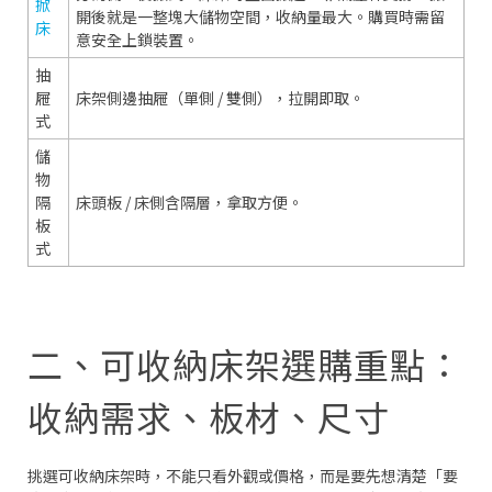
掀
開後就是一整塊大儲物空間，收納量最大。購買時需留
床
意安全上鎖裝置。
抽
屜
床架側邊抽屜（單側 / 雙側），拉開即取。
式
儲
物
隔
床頭板 / 床側含隔層，拿取方便。
板
式
二、可收納床架選購重點：
收納需求、板材、尺寸
挑選可收納床架時，不能只看外觀或價格，而是要先想清楚「要