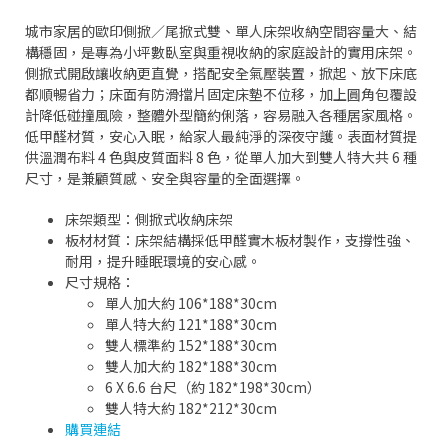
城市家居的歐印側掀／尾掀式雙、單人床架收納空間容量大、結
構穩固，是專為小坪數臥室與重視收納的家庭設計的實用床架。
側掀式開啟讓收納更直覺，搭配安全氣壓裝置，掀起、放下床底
都順暢省力；床面有防滑擋片固定床墊不位移，加上圓角包覆設
計降低碰撞風險，整體外型簡約俐落，容易融入各種居家風格。
低甲醛材質，安心入眠，給家人最純淨的深夜守護。表面材質提
供溫潤布料 4 色與皮質面料 8 色，從單人加大到雙人特大共 6 種
尺寸，是兼顧質感、安全與容量的全面選擇。
床架類型：側掀式收納床架
板材材質：床架結構採低甲醛實木板材製作，支撐性強、
耐用，提升睡眠環境的安心感。
尺寸規格：
單人加大約 106*188*30cm
單人特大約 121*188*30cm
雙人標準約 152*188*30cm
雙人加大約 182*188*30cm
6 X 6.6 台尺（約 182*198*30cm）
雙人特大約 182*212*30cm
購買連結