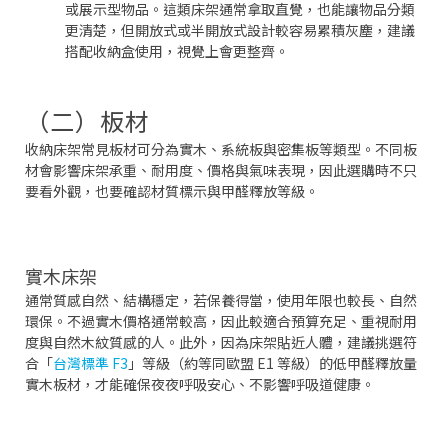
或展示型物品。這類床架通常拿取直覺，也能讓物品分類
更清楚，但開放式或半開放式設計較容易累積灰塵，建議
搭配收納盒使用，視覺上會更整齊。
（二）板材
收納床架常見板材可分為實木、系統板與密集板等類型。不同板
材會影響床架承重、耐用度、價格與氣味表現，因此選購時不只
要看外觀，也要確認材質標示與甲醛釋放等級。
實木床架
通常質感自然、結構穩定，若保養得當，使用年限也較長、自然
環保。不過實木價格通常較高，因此較適合預算充足、重視耐用
度與自然木紋質感的人。此外，因為床架貼近人體，建議挑選符
合「
台灣標準 F3
」等級（約等同歐盟 E1 等級）的低甲醛釋放量
實木板材，才能確保夜夜呼吸安心、不影響呼吸道健康。