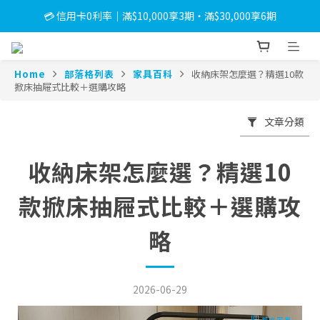
💳 信用卡0利率｜滿$10,000享3期・滿$30,000享6期
🎉 LINE會員綁定禮｜送$500折價券＋限量小燈箱
🐈 獸醫Emily專欄｜甲醛：居家隱形污染，守護毛孩
Home
部落格列表
家具百科
收納床架怎麼選？精選10款
🎉 LINE會員綁定禮｜送$500折價券＋限量小燈箱
掀床抽屜式比較＋選購攻略
文章分類
收納床架怎麼選？精選10
款掀床抽屜式比較＋選購攻
略
2026-06-29