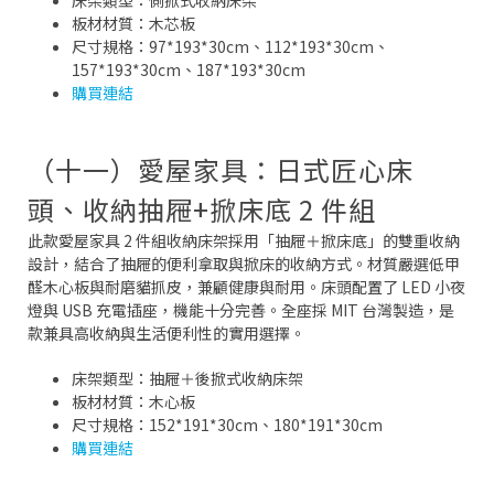
板材材質：木芯板
尺寸規格：97*193*30cm、112*193*30cm、
157*193*30cm、187*193*30cm
購買連結
（十一）愛屋家具：日式匠心床
頭、收納抽屜+掀床底 2 件組
此款愛屋家具 2 件組收納床架採用「抽屜＋掀床底」的雙重收納
設計，結合了抽屜的便利拿取與掀床的收納方式。材質嚴選低甲
醛木心板與耐磨貓抓皮，兼顧健康與耐用。床頭配置了 LED 小夜
燈與 USB 充電插座，機能十分完善。全座採 MIT 台灣製造，是
款兼具高收納與生活便利性的實用選擇。
床架類型：抽屜＋後掀式收納床架
板材材質：木心板
尺寸規格：152*191*30cm、180*191*30cm
購買連結