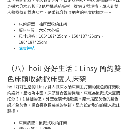
理，拉開即取、不必移動床墊，日常衣物與小物分類很順手。床
身採六分木心板 F3 低甲醛系統板材，提供 3 種規格，單人到雙
人都找得到對應尺寸，是重視分類收納者的務實選擇之一。
床架類型：抽屜型收納床架
板材材質：六分木心板
尺寸規格：105*187*25cm、150*187*25cm、
180*187*25cm
購買連結
（八）hoi! 好好生活：Linsy 簡約雙
色床頭收納掀床雙人床架
hoi! 好好生活的 Linsy 雙人掀床收納床架主打簡約雙色的床頭收
納設計，產地為中國，床頭結合置物機能、床底為後掀式大空間
細分 3＋1 格儲物區，外型走清新北歐風。原木搭配灰色的雙色
調／全灰色，適合喜歡輕裝感的族群，是有設計取向的雙人掀床
選擇。
床架類型：後掀式收納床架
板材材質：未標示