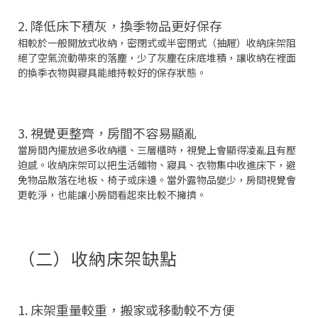
2. 降低床下積灰，換季物品更好保存
相較於一般開放式收納，密閉式或半密閉式（抽屜）收納床架阻
絕了空氣流動帶來的落塵，少了灰塵在床底堆積，讓收納在裡面
的換季衣物與寢具能維持較好的保存狀態。
3. 視覺更整齊，房間不容易顯亂
當房間內擺放過多收納櫃、三層櫃時，視覺上會顯得凌亂且有壓
迫感。收納床架可以把生活雜物、寢具、衣物集中收進床下，避
免物品散落在地板、椅子或床邊。當外露物品變少，房間視覺會
更乾淨，也能讓小房間看起來比較不擁擠。
（二）收納床架缺點
1. 床架重量較重，搬家或移動較不方便