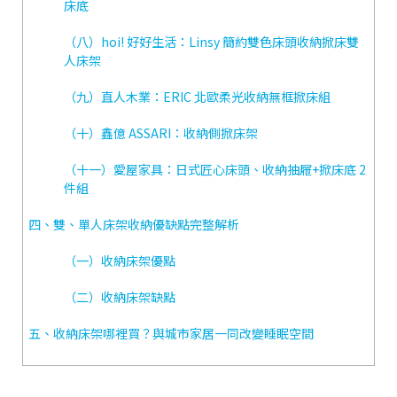
床底
（八）hoi! 好好生活：Linsy 簡約雙色床頭收納掀床雙
人床架
（九）直人木業：ERIC 北歐柔光收納無框掀床組
（十）鑫億 ASSARI：收納側掀床架
（十一）愛屋家具：日式匠心床頭、收納抽屜+掀床底 2
件組
四、雙、單人床架收納優缺點完整解析
（一）收納床架優點
（二）收納床架缺點
五、收納床架哪裡買？與城市家居一同改變睡眠空間