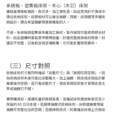
系統板、密集板床架、木心（木芯）床架
優點是價格較親民、款式多、加工彈性高，因此常見於平價或中
價位收納床架。這類板材可以做出抽屜、隔板、床頭櫃等多種收
納設計，適合希望兼顧預算與機能的人。
不過，系統板與密集板多屬加工板材，製作過程可能使用膠合材
料，因此選購時要留意甲醛釋放量、封邊完整度與板材厚度。封
邊若不完整，日後較容易受潮膨脹，也可能影響使用壽命。
（三）尺寸對照
收納床架尺寸要同時確認「床墊尺寸」與「房間可用空間」。因
為收納床架本身可能比床墊略大，加上抽屜、掀床或床頭設計都
需要操作空間，若只看床墊尺寸，很容易買回家後才發現走道太
窄或抽屜打不開。
實際購買前，建議先量好房間長寬，並確認床架擺放後是否至少
保留約 60 公分走道。若選擇抽屜式收納床架，床側還需要預留
抽屜可完整拉出的空間；若選擇掀床式，則要確認床頭上方與床