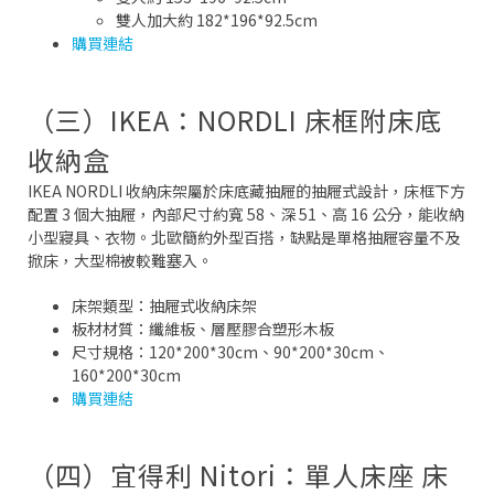
雙人加大約 182*196*92.5cm
購買連結
（三）IKEA：NORDLI 床框附床底
收納盒
IKEA NORDLI 收納床架屬於床底藏抽屜的抽屜式設計，床框下方
配置 3 個大抽屜，內部尺寸約寬 58、深 51、高 16 公分，能收納
小型寢具、衣物。北歐簡約外型百搭，缺點是單格抽屜容量不及
掀床，大型棉被較難塞入。
床架類型：抽屜式收納床架
板材材質：纖維板、層壓膠合塑形木板
尺寸規格：120*200*30cm、90*200*30cm、
160*200*30cm
購買連結
（四）宜得利 Nitori：單人床座 床