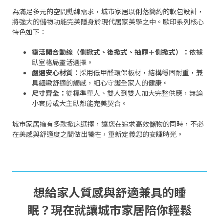
為滿足多元的空間動線需求，城市家居以俐落簡約的軟包設計，
將強大的儲物功能完美隱身於現代居家美學之中。歐印系列核心
特色如下：
靈活開合動線（側掀式、後掀式、抽屜＋側掀式）：
依據
臥室格局靈活選擇。
嚴選安心材質：
採用低甲醛環保板材，結構穩固耐重，兼
具細緻舒適的觸感，細心守護全家人的健康。
尺寸齊全：
從標準單人、雙人到雙人加大完整供應，無論
小套房或大主臥都能完美契合。
城市家居擁有多款掀床選擇，讓您在追求高效儲物的同時，不必
在美感與舒適度之間做出犧牲，重新定義您的安睡時光。
想給家人質感與舒適兼具的睡
眠？現在就讓城市家居陪你輕鬆