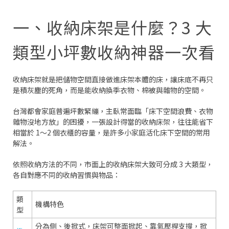
一、收納床架是什麼？3 大
類型小坪數收納神器一次看
收納床架就是把儲物空間直接做進床架本體的床，讓床底不再只
是積灰塵的死角，而是能收納換季衣物、棉被與雜物的空間。
台灣都會家庭普遍坪數緊繃，主臥常面臨「床下空間浪費、衣物
雜物沒地方放」的困擾，一張設計得當的收納床架，往往能省下
相當於 1～2 個衣櫃的容量，是許多小家庭活化床下空間的常用
解法。
依照收納方法的不同，市面上的收納床架大致可分成 3 大類型，
各自對應不同的收納習慣與物品：
類
機構特色
型
分為側、後掀式，床架可整面掀起、靠氣壓桿支撐，掀