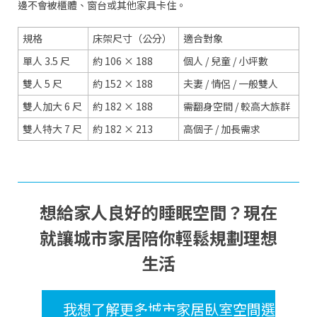
邊不會被櫃體、窗台或其他家具卡住。
規格
床架尺寸（公分）
適合對象
單人 3.5 尺
約 106 × 188
個人 / 兒童 / 小坪數
雙人 5 尺
約 152 × 188
夫妻 / 情侶 / 一般雙人
雙人加大 6 尺
約 182 × 188
需翻身空間 / 較高大族群
雙人特大 7 尺
約 182 × 213
高個子 / 加長需求
想給家人良好的睡眠空間？現在
就讓城市家居陪你輕鬆規劃理想
生活
我想了解更多城市家居臥室空間選