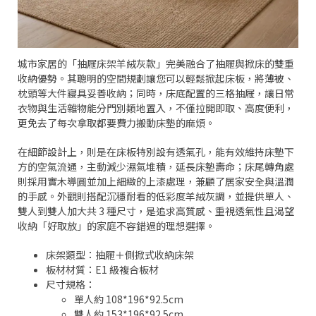
城市家居的「抽屜床架羊絨灰款」完美融合了抽屜與掀床的雙重
收納優勢。其聰明的空間規劃讓您可以輕鬆掀起床板，將薄被、
枕頭等大件寢具妥善收納；同時，床底配置的三格抽屜，讓日常
衣物與生活雜物能分門別類地置入，不僅拉開即取、高度便利，
更免去了每次拿取都要費力搬動床墊的麻煩。
在細節設計上，則是在床板特別設有透氣孔，能有效維持床墊下
方的空氣流通，主動減少濕氣堆積，延長床墊壽命；床尾轉角處
則採用實木導圓並加上細緻的上漆處理，兼顧了居家安全與溫潤
的手感。外觀則搭配沉穩耐看的低彩度羊絨灰調，並提供單人、
雙人到雙人加大共 3 種尺寸，是追求高質感、重視透氣性且渴望
收納「好取放」的家庭不容錯過的理想選擇。
床架類型：抽屜＋側掀式收納床架
板材材質：E1 級複合板材
尺寸規格：
單人約 108*196*92.5cm
雙人約 153*196*92.5cm