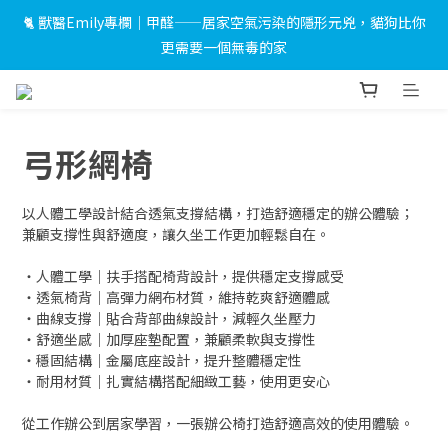
🐈 獸醫Emily專欄｜甲醛——居家空氣污染的隱形元兇，貓狗比你
 🎉LINE 加入好友＋會員註冊禮｜完成綁定即送 $500 折價券及限
更需要一個無毒的家
量小燈箱！
 🎉LINE 加入好友＋會員註冊禮｜完成綁定即送 $500 折價券及限
量小燈箱！
弓形網椅
以人體工學設計結合透氣支撐結構，打造舒適穩定的辦公體驗；
兼顧支撐性與舒適度，讓久坐工作更加輕鬆自在。
・人體工學｜扶手搭配椅背設計，提供穩定支撐感受
・透氣椅背｜高彈力網布材質，維持乾爽舒適體感
・曲線支撐｜貼合背部曲線設計，減輕久坐壓力
・舒適坐感｜加厚座墊配置，兼顧柔軟與支撐性
・穩固結構｜金屬底座設計，提升整體穩定性
・耐用材質｜扎實結構搭配細緻工藝，使用更安心
從工作辦公到居家學習，一張辦公椅打造舒適高效的使用體驗。