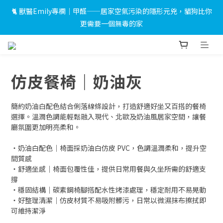
🐈 獸醫Emily專欄｜甲醛——居家空氣污染的隱形元兇，貓狗比你
 🎉LINE 加入好友＋會員註冊禮｜完成綁定即送 $500 折價券及限
更需要一個無毒的家
量小燈箱！
 🎉LINE 加入好友＋會員註冊禮｜完成綁定即送 $500 折價券及限
量小燈箱！
仿皮餐椅｜奶油灰
簡約奶油白配色結合俐落線條設計，打造舒適好坐又百搭的餐椅
選擇。溫潤色調能輕鬆融入現代、北歐及奶油風居家空間，讓餐
廳氛圍更加明亮柔和。
・奶油白配色｜椅面採奶油白仿皮 PVC，色調溫潤柔和，提升空
間質感
・舒適坐感｜椅面包覆性佳，提供日常用餐與久坐所需的舒適支
撐
・穩固結構｜碳素鋼椅腳搭配水性烤漆處理，穩定耐用不易晃動
・好整理清潔｜仿皮材質不易吸附髒污，日常以微濕抹布擦拭即
可維持潔淨