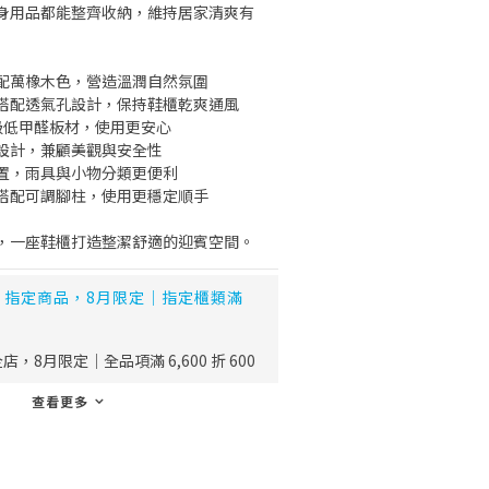
身用品都能整齊收納，維持居家清爽有
配萬橡木色，營造溫潤自然氛圍
搭配透氣孔設計，保持鞋櫃乾爽通風
 級低甲醛板材，使用更安心
設計，兼顧美觀與安全性
置，雨具與小物分類更便利
搭配可調腳柱，使用更穩定順手
，一座鞋櫃打造整潔舒適的迎賓空間。
指定商品，8月限定｜指定櫃類滿
店，8月限定｜全品項滿 6,600 折 600
查看更多