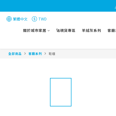
繁體中文
TWD
🐈 
關於城市家居
🚀現貨專區
羊絨灰系列
客廳
全部商品
客廳系列
鞋櫃