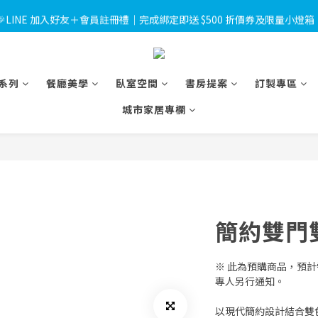
 🎉LINE 加入好友＋會員註冊禮｜完成綁定即送 $500 折價券及限量小燈箱
 🎉LINE 加入好友＋會員註冊禮｜完成綁定即送 $500 折價券及限量小燈箱
💳使用信用卡消費滿 $10,000 可享3期0利率，滿 $30,000 可享6期0利率
獸醫Emily專欄｜甲醛——居家空氣污染的隱形元兇，貓狗比你更需要一個
系列
餐廳美學
臥室空間
書房提案
訂製專區
城市家居專欄
 🎉LINE 加入好友＋會員註冊禮｜完成綁定即送 $500 折價券及限量小燈箱
簡約雙門
※ 此為預購商品，預計
專人另行通知。
以現代簡約設計結合雙