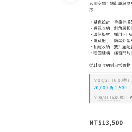
玄關空間；讓鞋履與隨
序。
・雙色設計｜拿鐵棕搭
・透氣收納｜斜角層板
・環保板材｜採用 F1
・隱藏把手｜簡潔外型
・抽屜收納｜雙抽屜配
・穩固結構｜緩衝門片
從鞋履收納到日常置物
至
08/31 16:00
截止
20,000 折 1,500
至
08/31 16:00
截止
全
NT$13,500