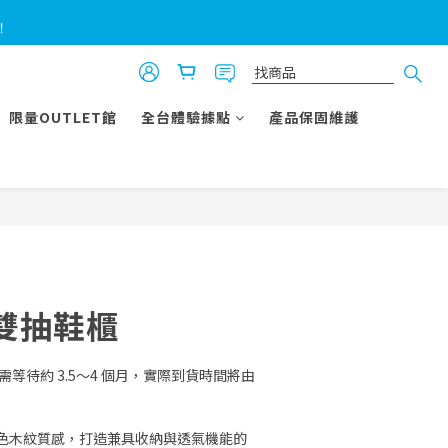
！
！
無毒的家
限量OUTLET館
全台體驗據點
產品保固維護
！
雙抽鞋櫃
需等待約 3.5～4 個月，實際到貨時間將由
色木紋質感，打造兼具收納與透氣機能的