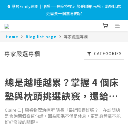
🐈 獸醫Emily專欄｜甲醛——居家空氣污染的隱形元兇，貓狗比你
 🎉LINE 加入好友＋會員註冊禮｜完成綁定即送 $500 折價券及限
更需要一個無毒的家
量小燈箱！
 🎉LINE 加入好友＋會員註冊禮｜完成綁定即送 $500 折價券及限
量小燈箱！
Home
Blog list page
專家嚴選專欄
專家嚴選專欄
CATEGORIES
總是越睡越累？掌握 4 個床
墊與枕頭挑選訣竅，還給身
體真正的休息！
Claire C. | 康睿物理治療所 院長「最近睡得好嗎？」在診間總
是會詢問個案這句話，因為睡眠不僅是休息，更是身體能不能
好好修復的關鍵。