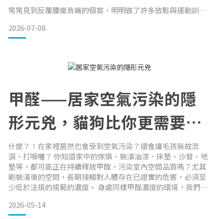
常常見到反覆腰痠背痛的個案，明明做了許多放鬆與運動訓
練，緊繃感卻總是難以根除。仔細評估後發現，問題其實出在
2026-07-08
每天長達數小時的睡眠環境。如果床墊與枕頭無法給予身體適
當的支撐與減壓，肌肉就容易不自覺持續用力來穩定脊椎，導
致越睡越累。因此，除了調整和平衡身體的緊繃張力，重新檢
視每天躺著的寢具也非常重要。
許多人會詢問：「如果經常感到腰痠，是不是應該換一張硬一
甲醛——居家空氣污染的隱
形元兇，貓狗比你更需要一
個無毒的家
什麼？！在家裡居然也會受到空氣污染？還會讓毛孩無故流
淚、打噴嚏？ 你知道家中的傢俱、裝潢油漆、床墊、沙發、地
墊等，都可能正在持續釋放甲醛，污染室內空間品質嗎？尤其
剛裝潢後的空間，長期接觸對人體存在已證實的危害，必須至
少低於法規的規範的濃度。 身處同樣甲醛濃度的環境，我們都
沒感覺不適時，對於體型嬌小、嗅覺敏銳，總是貼近地面的，
2026-05-14
又幾乎整天待在家的貓貓狗狗來說，往往比我們更容易感受到
刺激。 本篇 Emily 要帶大家當偵探！了解甲醛可能藏在家中哪