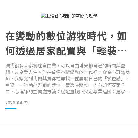
些地方、對毛孩的潛在危害，以及引進新家具、開始新裝潢時
要
在變動的數位游牧時代，如
何透過居家配置與「輕裝
修」找回內心掌控感？
現代很多人都嚮往自由業，可以自由地安排自己的時間與空
間，去享受人生。但在這個不斷變動的世代裡，身為心理諮商
師，我察覺到我們其實都在尋找一種屬於自己的「掌控感」。
目錄一、行動心理師的體悟：當環境變動，內心如何安定？
二、心理師的空間處方箋：從配置找回安定專業建議：居家空
間的機能美學標準三、讓專業規劃，為你開出精準的空間處方
2026-04-23
四、空間心理 Q&A 小撇步五、關於｜心理師 Waha行動心理師
的體悟：當環境變動，內心如何安定？ 我是一名「行動心理
師」，我的辦公室通常不在固定的諮商室，而是在通往各個城