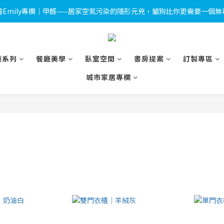
獸醫Emily專欄｜甲醛——居家空氣污染的隱形元兇，貓狗比你更需要一個
 🎉LINE 加入好友＋會員註冊禮｜完成綁定即送 $500 折價券及限量小燈箱
 🎉LINE 加入好友＋會員註冊禮｜完成綁定即送 $500 折價券及限量小燈箱
廳系列
餐廳美學
臥室空間
書房提案
訂製專區
城市家居專欄