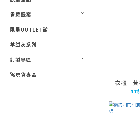
書房提案
限量OUTLET館
羊絨灰系列
訂製專區
🚀現貨專區
衣櫃｜黃
NT$