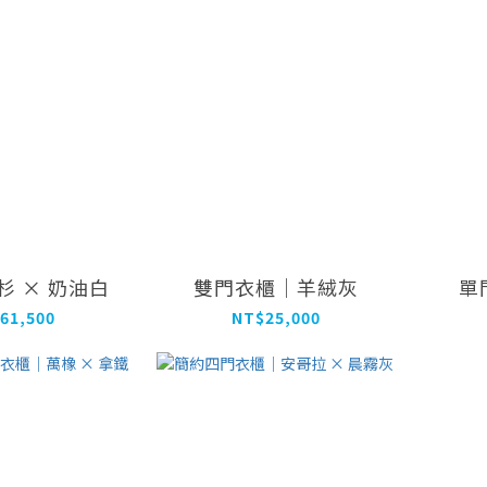
杉 × 奶油白
雙門衣櫃｜羊絨灰
單
61,500
NT$25,000