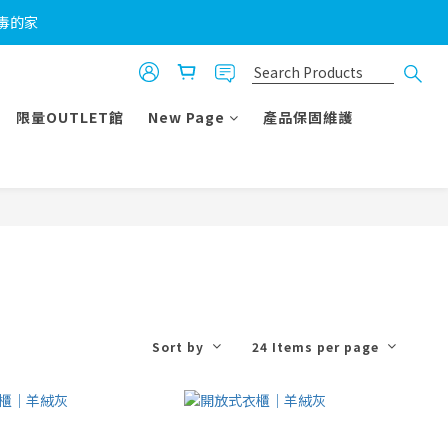
無毒的家
！
！
限量OUTLET館
New Page
產品保固維護
Sort by
24 Items per page