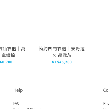
四抽衣櫃｜萬
簡約四門衣櫃｜安哥拉
× 拿鐵棕
× 晨霧灰
60,700
NT$45,200
Help
Co
FAQ
Pho