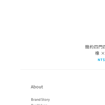
簡約四門
橡 
NT$
About
Brand Story