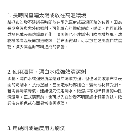
1. 長時間直曬太陽或放在高溫環境
貓抓布沙發不建議長時間放在陽光直射或高溫悶熱的位置。因為
長期高溫與紫外線照射，可能讓布料纖維變乾、變硬，也可能造
成褪色或表面防護層老化。清潔後也不建議使用吹風機熱風、烘
乾機或高溫設備加速乾燥。若布面微濕，可以放在通風處自然陰
乾，減少高溫對布料造成的影響。
2. 使用酒精、漂白水或強效清潔劑
酒精、漂白水或強效清潔劑雖然清潔力強，但也可能破壞布料表
面的防潑水、抗污塗層，甚至造成局部褪色、變硬或材質受損。
若需要清潔污漬，建議優先使用清水、微濕抹布或稀釋後的中性
清潔劑。正式清潔前，也可以先在沙發不明顯處小範圍測試，確
認沒有褪色或布面異常後再處理。
3. 用硬刷或過度用力刷洗