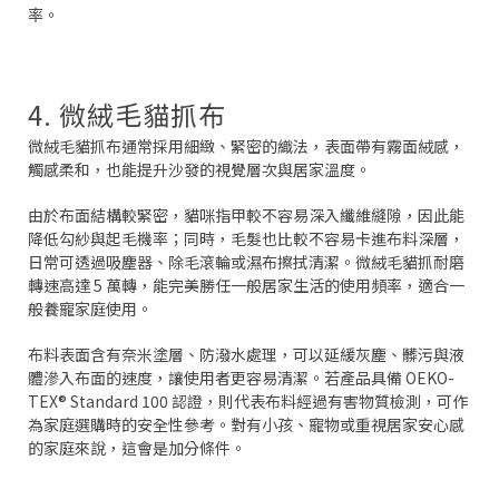
率。
4. 微絨毛貓抓布
微絨毛貓抓布通常採用細緻、緊密的織法，表面帶有霧面絨感，
觸感柔和，也能提升沙發的視覺層次與居家溫度。
由於布面結構較緊密，貓咪指甲較不容易深入纖維縫隙，因此能
降低勾紗與起毛機率；同時，毛髮也比較不容易卡進布料深層，
日常可透過吸塵器、除毛滾輪或濕布擦拭清潔。微絨毛貓抓耐磨
轉速高達 5 萬轉，能完美勝任一般居家生活的使用頻率，適合一
般養寵家庭使用。
布料表面含有奈米塗層、防潑水處理，可以延緩灰塵、髒污與液
體滲入布面的速度，讓使用者更容易清潔。若產品具備 OEKO-
TEX® Standard 100 認證，則代表布料經過有害物質檢測，可作
為家庭選購時的安全性參考。對有小孩、寵物或重視居家安心感
的家庭來說，這會是加分條件。