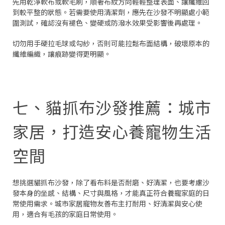
先用乾淨軟布或軟毛刷，順著布紋方向輕輕整理表面、讓纖維回
到較平整的狀態。若需要使用清潔劑，應先在沙發不明顯處小範
圍測試，確認沒有褪色、變硬或防潑水效果受影響後再處理。
切勿用手硬拉毛球或勾紗，否則可能拉鬆布面結構，破壞原本的
纖維編織，讓痕跡變得更明顯。
七、貓抓布沙發推薦：城市
家居，打造安心養寵物生活
空間
想挑選貓抓布沙發，除了看布料是否耐磨、好清潔，也要考慮沙
發本身的坐感、結構、尺寸與風格，才能真正符合養寵家庭的日
常使用需求。城市家居寵物友善布主打耐用、好清潔與安心使
用，適合有毛孩的家庭日常使用。