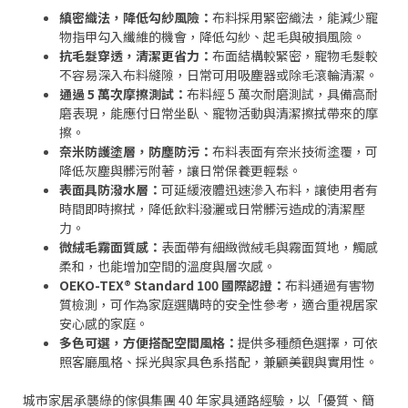
縝密織法，降低勾紗風險：
布料採用緊密織法，能減少寵
物指甲勾入纖維的機會，降低勾紗、起毛與破損風險。
抗毛髮穿透，清潔更省力：
布面結構較緊密，寵物毛髮較
不容易深入布料縫隙，日常可用吸塵器或除毛滾輪清潔。
通過 5 萬次摩擦測試：
布料經 5 萬次耐磨測試，具備高耐
磨表現，能應付日常坐臥、寵物活動與清潔擦拭帶來的摩
擦。
奈米防護塗層，防塵防污：
布料表面有奈米技術塗覆，可
降低灰塵與髒污附著，讓日常保養更輕鬆。
表面具防潑水層：
可延緩液體迅速滲入布料，讓使用者有
時間即時擦拭，降低飲料潑灑或日常髒污造成的清潔壓
力。
微絨毛霧面質感：
表面帶有細緻微絨毛與霧面質地，觸感
柔和，也能增加空間的溫度與層次感。
OEKO-TEX® Standard 100 國際認證：
布料通過有害物
質檢測，可作為家庭選購時的安全性參考，適合重視居家
安心感的家庭。
多色可選，方便搭配空間風格：
提供多種顏色選擇，可依
照客廳風格、採光與家具色系搭配，兼顧美觀與實用性。
城市家居承襲綠的傢俱集團 40 年家具通路經驗，以「優質、簡