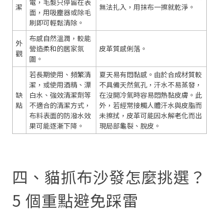
電，毛髮只停留在表
潔
無法扎入，用抹布一擦就乾淨。
面，用吸塵器或除毛
刷即可輕鬆清除。
布感自然溫潤，較能
外
營造柔和的居家氛
皮革質感俐落。
觀
圍。
若長期使用、頻繁清
夏天易有悶黏感。由於合成材質較
潔，或使用酒精、漂
不具備天然氣孔，汗水不易蒸發，
缺
白水、強效清潔劑等
在沒開冷氣時容易悶熱黏皮膚。此
點
不適合的清潔方式，
外，若經常接觸人體汗水與皮脂而
布料表面的防潑水效
未擦拭，皮革可能因水解老化而出
果可能逐漸下降。
現局部龜裂、脫皮。
四、貓抓布沙發怎麼挑選？
5 個重點避免踩雷