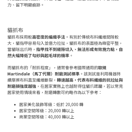
力、留下明顯痕跡。
貓抓布
貓抓布採用較
高密度的編織手法
。有別於傳統布料纖維間隙較
大，貓指甲容易勾入並借力拉扯，貓抓布的表面極為緻密平整，
當貓咪出爪時，
指甲找不到縫隙切入、無法形成有效施力點，自
然大幅降低了勾紗與起毛球的機率
。
而貓抓布的「耐抓程度」，通常會參考國際通用的
歐規
Martindale（馬丁代爾）耐磨測試標準
。該測試是利用機器持
續摩擦布料直至纖維斷裂，
轉速越高，代表布料纖維的抗拉扯與
耐磨損強度越強
，在居家實務上也越耐得住貓爪蹂躪，若以常見
居家使用情境來看，耐磨轉數可約略作為以下參考：
居家美化裝飾等級：低於 20,000 轉
居家空間等級：20,000 轉以上
商業空間等級：40,000 轉以上