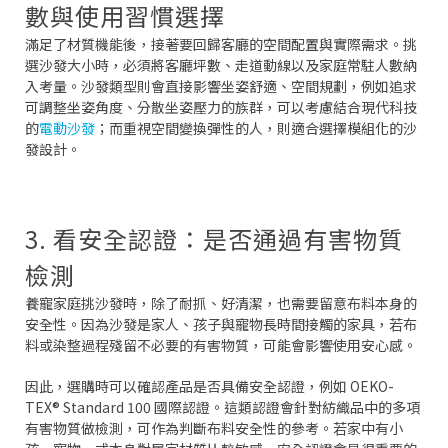
數與使用習慣選擇
滿足了材質機能後，接著要回歸客廳的空間配置與實際需求。挑
選沙發大小時，必須將客廳坪數、走道動線以及家庭常駐人數納
入考量。沙發類型則會直接影響坐姿舒適、空間規劃，例如追求
可調整坐姿角度、分散坐姿壓力的族群，可以考慮結合現代科技
的
電動沙發
；而重視空間變換彈性的人，則適合選擇模組化的沙
發設計。
3. 看安全認證：是否通過有害物質
檢測
養寵家庭挑沙發時，除了耐抓、好清潔，也需要留意布料本身的
安全性。因為沙發是家人、孩子與寵物長時間接觸的家具，若布
料或染整過程殘留不必要的有害物質，可能會影響使用安心感。
因此，選購時可以確認產品是否具備安全認證，例如 OEKO-
TEX® Standard 100 國際認證。這類認證會針對紡織品中的多項
有害物質做檢測，可作為判斷布料安全性的參考。若家中有小