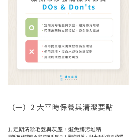
（一）2 大平時保養與清潔要點
1. 定期清除毛髮與灰塵，避免髒污堆積
貓抓布雖然較不容易讓毛髮深入纖維縫隙，但表面仍會累積貓