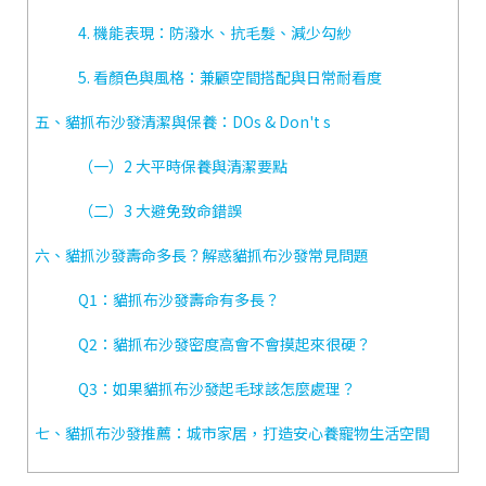
4. 機能表現：防潑水、抗毛髮、減少勾紗
5. 看顏色與風格：兼顧空間搭配與日常耐看度
五、貓抓布沙發清潔與保養：DOs & Don't s
（一）2 大平時保養與清潔要點
（二）3 大避免致命錯誤
六、貓抓沙發壽命多長？解惑貓抓布沙發常見問題
Q1：貓抓布沙發壽命有多長？
Q2：貓抓布沙發密度高會不會摸起來很硬？
Q3：如果貓抓布沙發起毛球該怎麼處理？
七、貓抓布沙發推薦：城市家居，打造安心養寵物生活空間