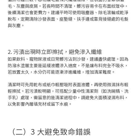
毛、灰塵與皮屑。若長時間不清理，髒污容易卡在布面紋理中，
後續清潔也會更費力。建議平時可使用吸塵器、除毛滾輪或乾淨
軟布，定期清除沙發表面、座墊縫、扶手邊或靠背接縫處的毛髮
與灰塵。
2. 污漬出現時立即擦拭，避免滲入纖維
如果飲料、寵物尿液或日常髒污沾到沙發，建議盡快處理。因為
防潑水塗層主要是延緩液體滲入速度，不是讓布料完全不吸水，
若放置太久，水分仍可能逐漸滲進纖維，增加清潔難度。
清潔時可先用乾布或紙巾輕壓吸附表面液體，再使用微濕抹布輕
輕擦拭。若污漬較明顯，可搭配少量中性清潔劑（如洗碗精、洗
手乳）處理，需留意的是清潔過程中，請避免大面積浸濕布料，
以免影響內層填充材或留下水痕。
（二）3 大避免致命錯誤