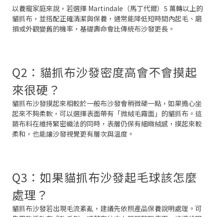
以養寵家庭來說，若選擇 Martindale（馬丁代爾）5 萬轉以上的
貓抓布，並搭配正確清潔與保養，通常能降低短時間內起毛、磨
損或外觀變舊的機率，基礎壽命會比傳統布沙發更長。
Q2：貓抓布沙發密度高會不會摸起
來很硬？
貓抓布沙發摸起來相較於一般布沙發會稍微硬一點，如果擔心坐
起來不夠柔軟，可以選擇表面帶有「微絨毛霧面」的貓抓布。這
類布料在維持緊密織法的同時，表層仍保有細緻絨感，摸起來較
柔和，也能讓沙發視覺更有層次與溫度。
Q3：如果貓抓布沙發起毛球該怎麼
處理？
貓抓布沙發若出現毛流紊亂，建議先依照產品保養說明處理。可