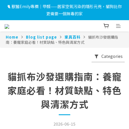
 🎉LINE 加入好友＋會員註冊禮｜完成綁定即送 $500 折價券及限
 🎉LINE 加入好友＋會員註冊禮｜完成綁定即送 $500 折價券及限
量小燈箱！
量小燈箱！
💳使用信用卡消費滿 $10,000 可享3期0利率，滿 $30,000 可享6期
0利率
Home
Blog list page
家具百科
貓抓布沙發選購指
南：養寵家庭必看！材質缺點、特色與清潔方式
🐈 獸醫Emily專欄｜甲醛——居家空氣污染的隱形元兇，貓狗比你
更需要一個無毒的家
Categories
 🎉LINE 加入好友＋會員註冊禮｜完成綁定即送 $500 折價券及限
貓抓布沙發選購指南：養寵
量小燈箱！
家庭必看！材質缺點、特色
與清潔方式
2026-06-15