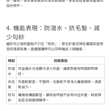
孩、寵物，或本身對居家材質比較敏感，安全認證會是很重要的
加分條件。
4. 機能表現：防潑水、抗毛髮、減
少勾紗
貓抓布沙發的重點不只在「耐抓」，更在於能否降低養寵家庭常
見的清潔負擔。建議選購時可以同時確認 3 個機能：
機能
挑選重點
防潑
可延緩水分或髒污滲入布面，讓使用者有時間即時擦
水
拭。
抗毛
布面較緊密、平整時，毛髮較不易深入纖維縫隙，清潔
髮
較省力。
防勾
纖維結構越緊密，貓咪指甲越不容易勾住布面，較能降
紗
低起毛與破損機率。