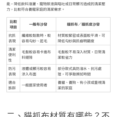
能，降低飲料潑灑、寵物尿液與嘔吐或日常髒污造成的清潔壓
力，比較符合養寵家庭的清潔需求。
比較
一般布沙發
貓抓布／貓抓皮沙發
項目
抗抓
纖維較鬆散時，較
材質較緊密或表面較平滑，可
表現
容易勾紗、起毛
降低勾紗與抓痕明顯度
清潔
毛髮較容易卡進布
毛髮較不易深入材質，日常清
便利
料縫隙
潔較省力
性
防污
液體或髒污較容易
部分款式具防潑水、抗污處
表現
滲入布面
理，可爭取擦拭時間
適合
養貓、養狗、有小孩或重視清
一般居家使用者
族群
潔的家庭
二、貓抓布材質有哪些？不