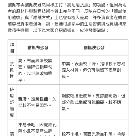
貓抓布與貓抓皮雖然同樣主打「高耐磨抗抓」的功能，但因為兩
者的原材料與製程技術本質上完全不同，反映在日常的「體感使
用體驗」與「維護方式」上也會有極大差異。許多消費者在購買
前容易將兩者混為一談，建議根據家中的生活習慣與成員結構來
做精準選擇，以下為大家介紹貓抓布、皮沙發優缺點：
項
貓抓布沙發
貓抓皮沙發
目
高
，布面織法較緊
抗
中高
，表面較平滑，指甲較不容易
密，能降低指甲勾
抓
深入材質，但仍可能留下表層刮
紗、起毛與破損機
性
痕。
率。
使
用
觸感較接近皮革，支撐感明顯，但
親膚、透氣性佳
，久
舒
部分款式
坐感可能偏硬、較不透
坐較不容易悶熱。
適
氣
。
度
不易卡毛。
因纖維孔
隙小且不易產生靜
清
較不卡毛
。表面光滑無孔隙，毛髮