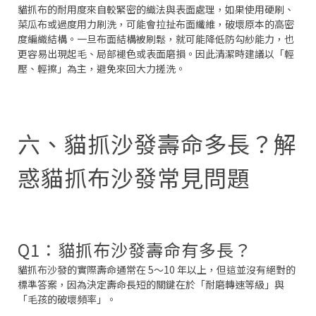
貓抓布的耐用度來自較緊密的織法與表面處理，如果使用硬刷、
菜瓜布或過度用力刷洗，可能會拉扯布面纖維，破壞原本的高密
度編織結構。一旦布面結構被刷鬆，就可能降低防勾紗能力，也
更容易出現起毛、局部褪色或表面磨損。因此清潔時建議以「輕
壓、輕擦」為主，避免來回大力搓洗。
六、貓抓沙發壽命多長？解
惑貓抓布沙發常見問題
Q1：貓抓布沙發壽命有多長？
貓抓布沙發的實際壽命通常在 5～10 年以上，但這並沒有絕對的
標準答案，因為決定壽命長短的關鍵在於「耐磨轉速等級」與
「毛孩的破壞頻率」。