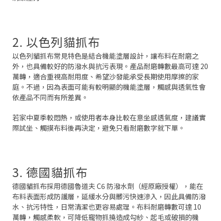
2. 以色列貓抓布
以色列貓抓布常見特色是結合機能塗層設計，讓布料在耐磨之
外，也具備較好的防潑水與抗污表現。產品耐磨轉數最高可達 20
萬轉，適合重視高耐用度、希望沙發能承受長期使用摩擦的家
庭。不過，因為表面可能有較明顯的機能塗層，觸感與透氣性會
依產品不同而有所差異。
若家中夏季較悶熱，或使用者本身比較在意坐感透氣度，建議實
際試坐、觸摸布料後再決定，避免只看耐磨數字就下單。
3. 德國貓抓布
德國貓抓布採用德國魯道夫 C6 防潑水劑（經原廠授權），能在
布料表面形成防護層，延緩水分與髒污快速滲入，因此具備防潑
水、抗污特性，日常清潔也更容易處理。布料耐磨轉數可達 10
萬轉，觸感柔軟，可降低寵物抓撓造成勾紗、起毛或破損的機