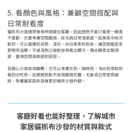
5. 看顏色與風格：兼顧空間搭配與
日常耐看度
貓抓布沙發通常會長時間擺在客廳，因此顏色不能只看第一眼喜
不喜歡，也要考慮空間風格、採光與日常清潔感。如果家中採光
較好，可以選擇奶茶色、淺灰、米白等柔和色系，讓空間看起來
更明亮溫暖。不過淺色沙發較容易看出髒污，適合願意定期清
潔、重視空間清爽感的家庭。
若擔心沙發容易顯髒，也可以考慮灰色、咖啡色、深米色等較耐
看的中性色。這類顏色較不容易顯現灰塵、毛髮或日常使用痕
跡，對養貓家庭來說會更好維持沙發外觀。
客廳好看也能好整理，了解城市
家居貓抓布沙發的材質與款式