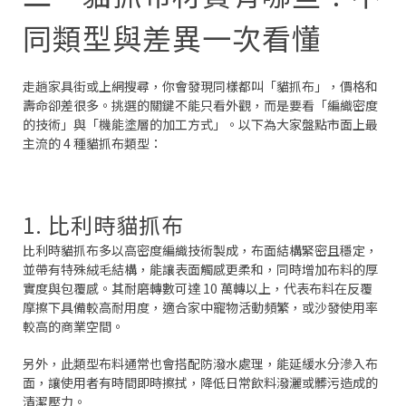
同類型與差異一次看懂
走趟家具街或上網搜尋，你會發現同樣都叫「貓抓布」，價格和
壽命卻差很多。挑選的關鍵不能只看外觀，而是要看「編織密度
的技術」與「機能塗層的加工方式」。以下為大家盤點市面上最
主流的 4 種貓抓布類型：
1. 比利時貓抓布
比利時貓抓布多以高密度編織技術製成，布面結構緊密且穩定，
並帶有特殊絨毛結構，能讓表面觸感更柔和，同時增加布料的厚
實度與包覆感。其耐磨轉數可達 10 萬轉以上，代表布料在反覆
摩擦下具備較高耐用度，適合家中寵物活動頻繁，或沙發使用率
較高的商業空間。
另外，此類型布料通常也會搭配防潑水處理，能延緩水分滲入布
面，讓使用者有時間即時擦拭，降低日常飲料潑灑或髒污造成的
清潔壓力。