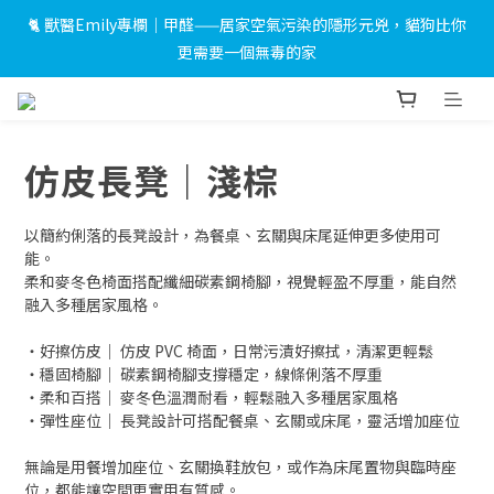
🐈 獸醫Emily專欄｜甲醛——居家空氣污染的隱形元兇，貓狗比你
 🎉LINE 加入好友＋會員註冊禮｜完成綁定即送 $500 折價券及限
更需要一個無毒的家
量小燈箱！
 🎉LINE 加入好友＋會員註冊禮｜完成綁定即送 $500 折價券及限
量小燈箱！
仿皮長凳｜淺棕
以簡約俐落的長凳設計，為餐桌、玄關與床尾延伸更多使用可
能。
柔和麥冬色椅面搭配纖細碳素鋼椅腳，視覺輕盈不厚重，能自然
融入多種居家風格。
・好擦仿皮｜ 仿皮 PVC 椅面，日常污漬好擦拭，清潔更輕鬆
・穩固椅腳｜ 碳素鋼椅腳支撐穩定，線條俐落不厚重
・柔和百搭｜ 麥冬色溫潤耐看，輕鬆融入多種居家風格
・彈性座位｜ 長凳設計可搭配餐桌、玄關或床尾，靈活增加座位
無論是用餐增加座位、玄關換鞋放包，或作為床尾置物與臨時座
位，都能讓空間更實用有質感。