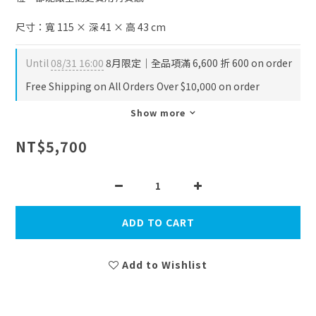
尺寸：寬 115 × 深 41 × 高 43 cm
Until
08/31 16:00
8月限定｜全品項滿 6,600 折 600 on order
Free Shipping on All Orders Over $10,000 on order
Show more
NT$5,700
ADD TO CART
Add to Wishlist