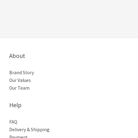
About
Brand Story
Our Values
Our Team
Help
FAQ
Delivery & Shipping
Payment